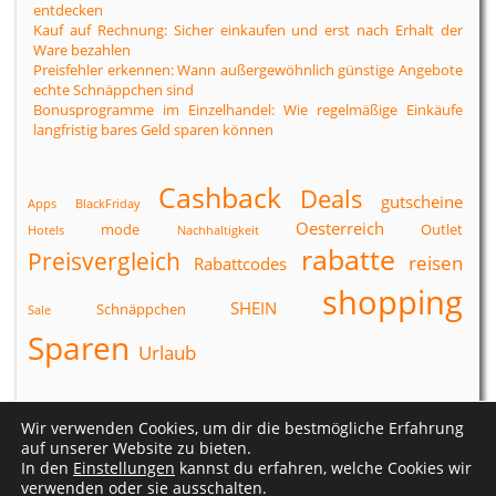
entdecken
Kauf auf Rechnung: Sicher einkaufen und erst nach Erhalt der
Ware bezahlen
Preisfehler erkennen: Wann außergewöhnlich günstige Angebote
echte Schnäppchen sind
Bonusprogramme im Einzelhandel: Wie regelmäßige Einkäufe
langfristig bares Geld sparen können
Cashback
Deals
gutscheine
Apps
BlackFriday
Oesterreich
mode
Outlet
Hotels
Nachhaltigkeit
rabatte
Preisvergleich
reisen
Rabattcodes
shopping
SHEIN
Schnäppchen
Sale
Sparen
Urlaub
Wir verwenden Cookies, um dir die bestmögliche Erfahrung
Datenschutzerklärung
|
Impressum
auf unserer Website zu bieten.
In den
Einstellungen
kannst du erfahren, welche Cookies wir
verwenden oder sie ausschalten.