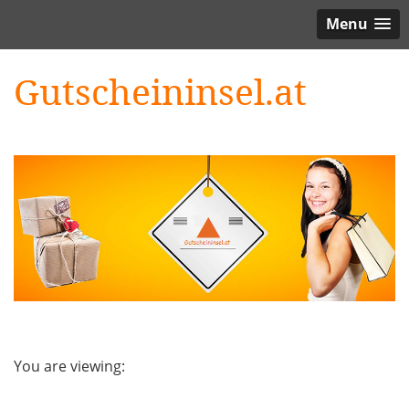
Menu
Gutscheininsel.at
You are viewing: