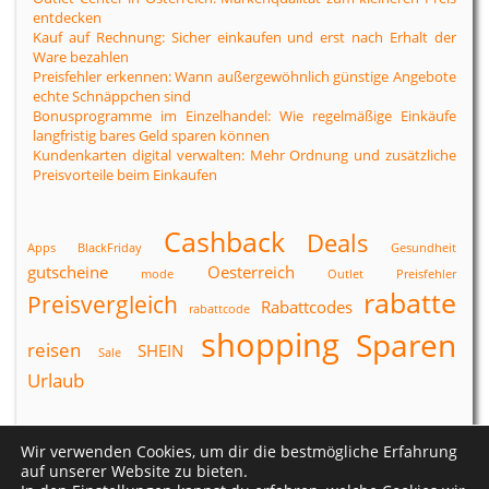
entdecken
Kauf auf Rechnung: Sicher einkaufen und erst nach Erhalt der
Ware bezahlen
Preisfehler erkennen: Wann außergewöhnlich günstige Angebote
echte Schnäppchen sind
Bonusprogramme im Einzelhandel: Wie regelmäßige Einkäufe
langfristig bares Geld sparen können
Kundenkarten digital verwalten: Mehr Ordnung und zusätzliche
Preisvorteile beim Einkaufen
Cashback
Deals
Apps
BlackFriday
Gesundheit
gutscheine
Oesterreich
mode
Outlet
Preisfehler
rabatte
Preisvergleich
Rabattcodes
rabattcode
shopping
Sparen
reisen
SHEIN
Sale
Urlaub
Wir verwenden Cookies, um dir die bestmögliche Erfahrung
Datenschutzerklärung
|
Impressum
auf unserer Website zu bieten.