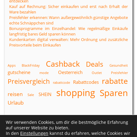
entdecken
Kauf auf Rechnung: Sicher einkaufen und erst nach Erhalt der
Ware bezahlen
Preisfehler erkennen: Wann außergewöhnlich günstige Angebote
echte Schnäppchen sind
Bonusprogramme im Einzelhandel: Wie regelmäßige Einkäufe
langfristig bares Geld sparen können
Kundenkarten digital verwalten: Mehr Ordnung und zusätzliche
Preisvorteile beim Einkaufen
Cashback
Deals
Apps
BlackFriday
Gesundheit
gutscheine
Oesterreich
mode
Outlet
Preisfehler
rabatte
Preisvergleich
Rabattcodes
rabattcode
shopping
Sparen
reisen
SHEIN
Sale
Urlaub
Wir verwenden Cookies, um dir die bestmögliche Erfahrung
Datenschutzerklärung
|
Impressum
auf unserer Website zu bieten.
In den
Einstellungen
kannst du erfahren, welche Cookies wir